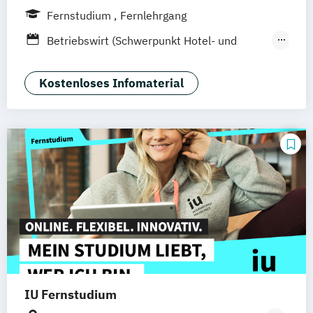
Hamburg
Hannover
Köln
München
Fernstudium
Fernlehrgang
Stuttgart
Ellwangen
Zell
Leipzig
Betriebswirt (Schwerpunkt Hotel- und
Mannheim
Wertheim
Wien
Tourismusmanagement)
Frankfurt am Main
Hamm
Zürich
Fürth
Betriebswirtschaft und Hotelmanagement
Kostenloses Infomaterial
IU Fernstudium