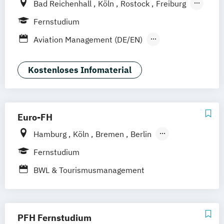
Bad Reichenhall
Köln
Rostock
Freiburg
Kiel
Frankfurt am Main
Stuttgart
Fernstudium
Dresden
Aachen
Basel
Bielefeld
Aviation Management (DE/EN)
Deggendorf
Karlsruhe
Kassel
Betriebswirtschaftslehre
Oberhausen
Offenbach
Saarbrücken
General Management
Kostenloses Infomaterial
Neu-Ulm
Graz
Innsbruck
Wien
Zürich
Tourismusmanagement
Augsburg
Freising
Friedrichshafen
Klagenfurt
Magdeburg
Münster
Trier
Würzburg
Chemnitz
Linz
Euro-FH
deutschlandweit
Hamburg
Köln
Bremen
Berlin
Göttingen
Frankfurt am Main
Leipzig
Fernstudium
München
Nürnberg
Stuttgart
BWL & Tourismusmanagement
PFH Fernstudium