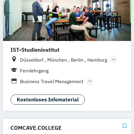
IST-Studieninstitut
Düsseldorf
München
Berlin
Hamburg
Weil am Rhein
Fernlehrgang
Business Travel Management
Destinationsmanagement
F&B Manager:in
Kostenloses Infomaterial
Geprüfte:r Tourismusfachwirt:in (IHK)
Human Ressources in der Hotellerie
Nachhaltiger Tourismus
COMCAVE.COLLEGE
Sport- und Gesundheitstourismus