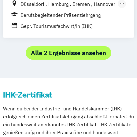
Düsseldorf
Hamburg
Bremen
Hannover
Tourismusbetriebswirt:in
Berlin
Leipzig
Dresden
Nürnberg
Tourismusmarketing
Touristikfachkraft
Berufsbegleitender Präsenzlehrgang
Münster
Dortmund
Bochum
Essen
Gepr. Tourismusfachwirt/in (IHK)
Duisburg
Köln
Mönchengladbach
Siegen
Wiesbaden
Frankfurt am Main
Mannheim
Karlsruhe
Stuttgart
Alle 2 Ergebnisse ansehen
Augsburg
München
IHK-Zertifikat
Wenn du bei der Industrie- und Handelskammer (IHK)
erfolgreich einen Zertifikatslehrgang abschließt, erhältst du
ein bundesweit anerkanntes IHK-Zertifikat. IHK-Zertifikate
genießen aufgrund ihrer Praxisnähe und bundesweit