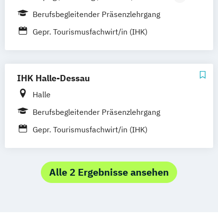
Berlin
Dresden
Nürnberg
Münster
Berufsbegleitender Präsenzlehrgang
Dortmund
Bochum
Essen
Duisburg
Gepr. Tourismusfachwirt/in (IHK)
Düsseldorf
Köln
Mönchengladbach
Siegen
Wiesbaden
Frankfurt am Main
Mannheim
Karlsruhe
Stuttgart
IHK Halle-Dessau
Augsburg
München
Halle
Berufsbegleitender Präsenzlehrgang
Gepr. Tourismusfachwirt/in (IHK)
Alle 2 Ergebnisse ansehen