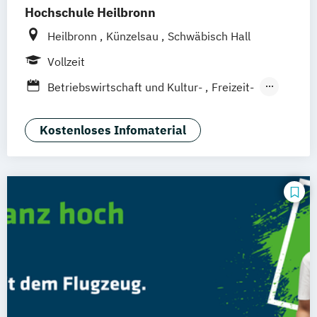
Hochschule Heilbronn
Heilbronn
Künzelsau
Schwäbisch Hall
Vollzeit
Betriebswirtschaft und Kultur-
Freizeit-
Sportmanagement
Hotel- und Restaurantmanagement
Kostenloses Infomaterial
(DE/EN)
Tourism Futures Studies (EN)
Tourismus und
Nachhaltigkeitsmanagement (DE/EN)
Tourismusmanagement (DE/EN)