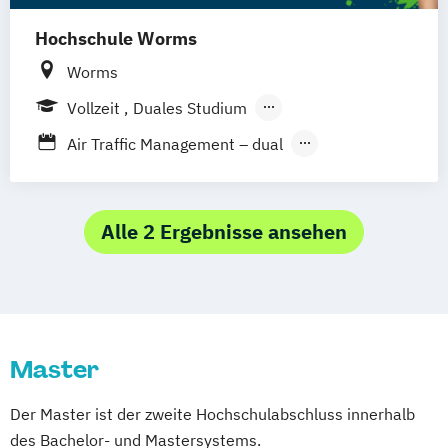
Hochschule Worms
Worms
Vollzeit
Duales Studium
Berufsbegleitendes Präsenzstudium
Air Traffic Management – dual
Aviation Management
Aviation Management and Piloting – dual
Aviation Management – dual
Alle 2 Ergebnisse ansehen
Business Travel Management
International Tourism Managment
Tourism and Travel Management
Tourism and Travel Management – dual
Master
Der Master ist der zweite Hochschulabschluss innerhalb
des Bachelor- und Mastersystems.