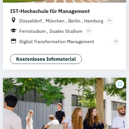
IST-Hochschule für Management
Düsseldorf
München
Berlin
Hamburg
Weil am Rhein
Frankfurt am Main
Essen
Fernstudium
Duales Studium
Stuttgart
Jena
Innsbruck
Linz
Fernlehrgang
Digital Transformation Management
(Schwerpunkt Tourismus- und
Hotelmanagement)
Kostenloses Infomaterial
Hospitality Controlling & Hotel Asset
Management
Hotel- und Tourismusmarketing
Hotelmarketing
Hotelökonom
Housekeeping Management
Revenue Management
Tourism Consulting
Tourismus Management