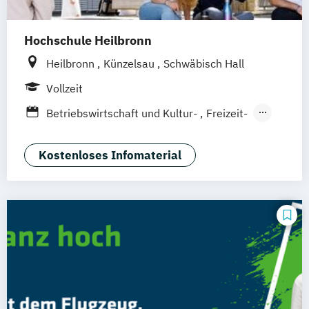
Tourismusökonom (FH)
Hochschule Heilbronn
Heilbronn
Künzelsau
Schwäbisch Hall
Vollzeit
Betriebswirtschaft und Kultur-
Freizeit-
Sportmanagement
Hotel- und Restaurantmanagement
Kostenloses Infomaterial
(DE/EN)
Tourism Futures Studies (EN)
Tourismus und
Nachhaltigkeitsmanagement (DE/EN)
Tourismusmanagement (DE/EN)