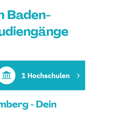
n Baden-
udiengänge
1 Hochschulen
berg - Dein