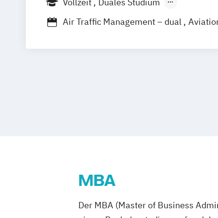
Vollzeit
Duales Studium
Berufsbegleitendes Präsenzstudium
Air Traffic Management – dual
Aviati
Aviation Management and Piloting – du
Aviation Management – dual
Business Travel Management
International Tourism Managment
Tourism and Travel Management
Tourism and Travel Management – dual
MBA
Der MBA (Master of Business Admini