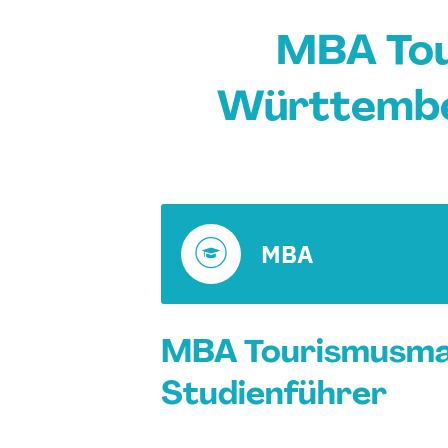
MBA Tou
Württembe
MBA
MBA Tourismusma
Studienführer