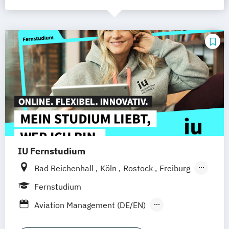
IU Fernstudium
Bad Reichenhall
Köln
Rostock
Freiburg
Kiel
Frankfurt am Main
Stuttgart
Fernstudium
Dresden
Aachen
Basel
Bielefeld
Aviation Management (DE/EN)
Deggendorf
Karlsruhe
Kassel
Betriebswirtschaftslehre
Oberhausen
Offenbach
Saarbrücken