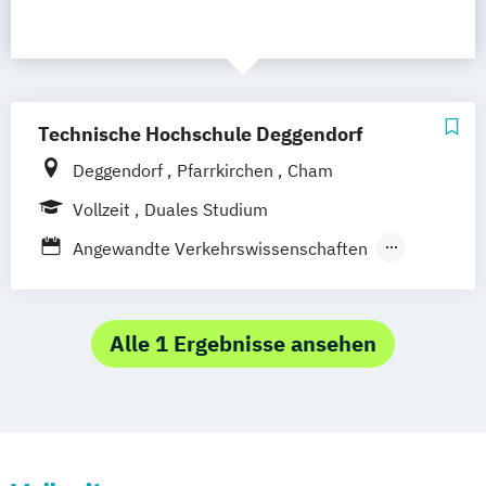
Technische Hochschule Deggendorf
Deggendorf
Pfarrkirchen
Cham
Vollzeit
Duales Studium
Angewandte Verkehrswissenschaften
International Tourism Management
International Tourism Management /
Health & Medical Tourism
Alle 1 Ergebnisse ansehen
Tourismusmanagement