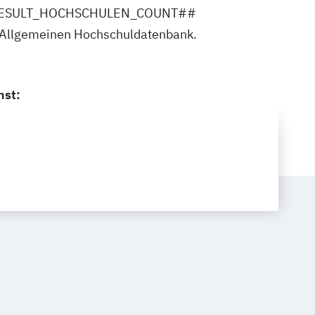
ler ##RESULT_HOCHSCHULEN_COUNT##
r Allgemeinen Hochschuldatenbank.
nst: