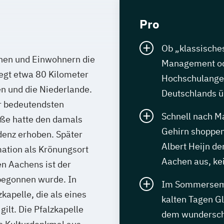
Pro
Ob „klassisch
nen und Einwohnern die
Management ode
iegt etwa 80 Kilometer
Hochschulangeb
en und die Niederlande.
Deutschlands üb
er bedeutendsten
Schnell nach Ma
oße hatte den damals
Gehirn shoppen
denz erhoben. Später
Albert Heijn d
mation als Krönungsort
Aachen aus, ke
n Aachens ist der
begonnen wurde. In
Im Sommersemes
kapelle, die als eines
kalten Tagen G
ilt. Die Pfalzkapelle
dem wundersch