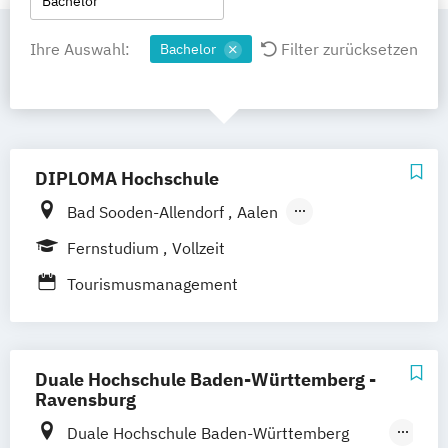
Bachelor
Ihre Auswahl:
Filter zurücksetzen
Bachelor
DIPLOMA Hochschule
Bad Sooden-Allendorf
Aalen
Baden-Baden
Berlin
Bonn
Fernstudium
Vollzeit
Friedrichshafen
Hamburg
Hannover
Tourismusmanagement
Heilbronn
Kassel
Leipzig
Mannheim
München
Bochum
Kaiserslautern
Wiesbaden
Regenstauf
Dresden
Duale Hochschule Baden-Württemberg -
Hoyerswerda
Magdeburg
Ostfildern
Ravensburg
Schwentinental / Kiel
Stein / Nürnberg
Duale Hochschule Baden-Württemberg
Wuppertal
Prichsenstadt