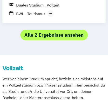
Ravensburg
Online-Campus
Heidelberg
Duales Studium
Vollzeit
Duale Hochschule Baden-Württemberg
BWL - Tourismus
Ravensburg Campus Friedrichshafen
Hotellerie und Gastronomie / Destinations-
und Kurortemanagement
BWL - Tourismus
Alle 2 Ergebnisse ansehen
Hotellerie und Gastronomie /
Freizeitwirtschaft
BWL - Tourismus
Hotellerie und Gastronomie / Hotel- und
Vollzeit
Gastronomiemanagement
BWL - Tourismus
Wer von einem Studium spricht, bezieht sich meistens auf
Hotellerie und Gastronomie / Reiseverkehr
ein Vollzeitstudium bzw. Präsenzstudium. Hier besuchst du
und Reisevertrieb
als Studierende/r die Universität vor Ort, um deinen
Bachelor- oder Masterabschluss zu erarbeiten.