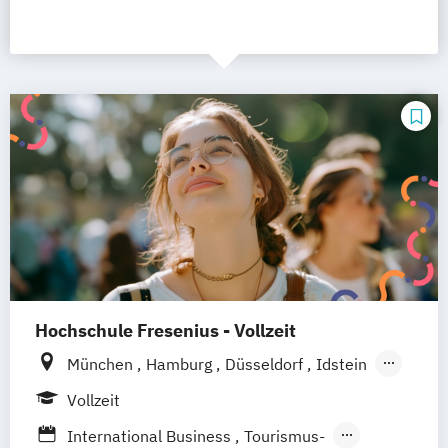
Hochschule Fresenius - Vollzeit
München
Hamburg
Düsseldorf
Idstein
Berlin
Frankfurt am Main
Köln
Vollzeit
Heidelberg
Wiesbaden
Wolfenbüttel
International Business
Tourismus-