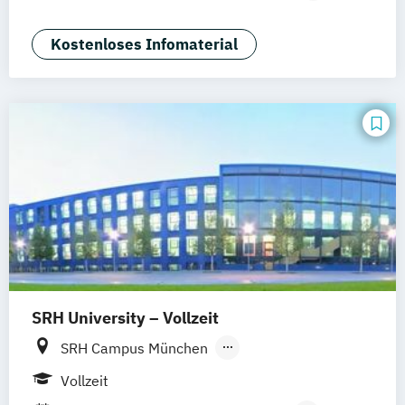
Braunschweig
Erfurt
Hotel- und Eventmanagement
Kostenloses Infomaterial
SRH University – Vollzeit
SRH Campus München
SRH Campus Heidelberg
Vollzeit
SRH Campus Berlin
SRH Campus Bremen