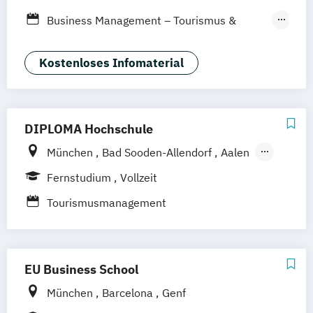
Studienzentrum Palma de Mallorca
Business Management – Tourismus &
Hospitality
Business Management: Profil Mobility &
Kostenloses Infomaterial
Future Living
DIPLOMA Hochschule
München
Bad Sooden-Allendorf
Aalen
Baden-Baden
Berlin
Bonn
Fernstudium
Vollzeit
Friedrichshafen
Hamburg
Hannover
Tourismusmanagement
Heilbronn
Kassel
Leipzig
Mannheim
Bochum
Kaiserslautern
Wiesbaden
Regenstauf
Dresden
Hoyerswerda
EU Business School
Magdeburg
Ostfildern
Schwentinental / Kiel
Stein / Nürnberg
München
Barcelona
Genf
Wuppertal
Prichsenstadt