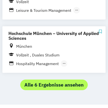
Vollzeit
Online-Campus
Heidelberg
Leisure & Tourism Management
Schwerpunkt Leisure & Tourism
Management
Tourism & Hospitality Management
Hochschule München – University of Applied
Sciences
München
Vollzeit
Duales Studium
Hospitality Management
Strategie und Innovation im Tourismus
Tourismus-Management
Alle 6 Ergebnisse ansehen