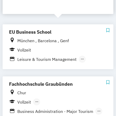
EU Business School
München
Barcelona
Genf
Vollzeit
Leisure & Tourism Management
Schwerpunkt Leisure & Tourism
Management
Tourism & Hospitality Management
Fachhochschule Graubünden
Chur
Vollzeit
Berufsbegleitendes Präsenzstudium
Business Administration - Major Tourism