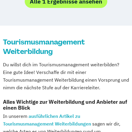
Alle 1 Ergebnisse ansehen
Hotelmarketing
Hotelökonom
Housekeeping Management
Revenue Management
Tourism Consulting
Tourismusmanagement
Tourismus Management
Tourismusökonom (FH)
Weiterbildung
Du willst dich im Tourismusmanagement weiterbilden?
Eine gute Idee! Verschaffe dir mit einer
Tourismusmanagement Weiterbildung einen Vorsprung und
nimm die nächste Stufe auf der Karriereleiter.
Alles Wichtige zur Weiterbildung und Anbieter auf
einen Blick
In unserem
ausführlichen Artikel zu
Tourismusmanagement Weiterbildungen
sagen wir dir,
welche Arten es von Weiterbildungen rund um