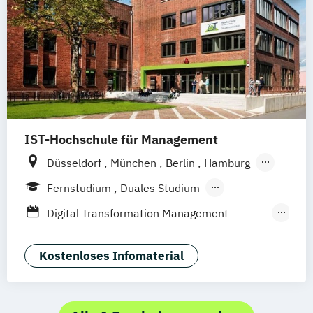
IST-Hochschule für Management
Düsseldorf
München
Berlin
Hamburg
Weil am Rhein
Frankfurt am Main
Essen
Fernstudium
Duales Studium
Stuttgart
Jena
Innsbruck
Linz
Fernlehrgang
Digital Transformation Management
(Schwerpunkt Tourismus- und
Hotelmanagement)
Kostenloses Infomaterial
Hospitality Controlling & Hotel Asset
Management
Hotel- und Tourismusmarketing