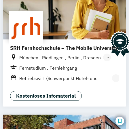
SRH Fernhochschule – The Mobile University
München
Riedlingen
Berlin
Dresden
Düsseldorf
Hamburg
Hannover
Köln
Fernstudium
Fernlehrgang
Stuttgart
Ellwangen
Zell
Leipzig
Betriebswirt (Schwerpunkt Hotel- und
Mannheim
Wertheim
Wien
Tourismusmanagement)
Frankfurt am Main
Hamm
Zürich
Fürth
Betriebswirtschaft und Hotelmanagement
Kostenloses Infomaterial