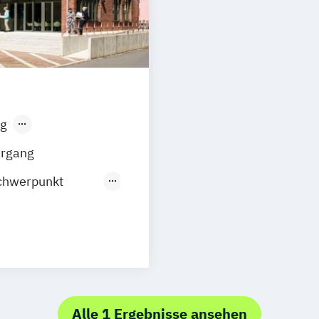
g
sen
Stuttgart
hrgang
chwerpunkt
 Management
marketing
ment
lting
onom (FH)
Alle 1 Ergebnisse ansehen