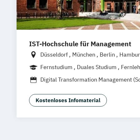
IST-Hochschule für Management
Düsseldorf
München
Berlin
Hambur
Weil am Rhein
Frankfurt am Main
Es
Fernstudium
Duales Studium
Fernle
Jena
Innsbruck
Linz
Digital Transformation Management (S
Tourismus- und Hotelmanagement)
Hospitality Controlling & Hotel Asset
Kostenloses Infomaterial
Hotel- und Tourismusmarketing
Hotel
Hotelökonom
Housekeeping Manage
Revenue Management
Tourism Consu
Tourismus Management
Tourismusök