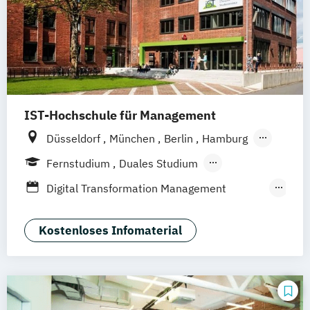
IST-Hochschule für Management
Düsseldorf
München
Berlin
Hamburg
Weil am Rhein
Frankfurt am Main
Essen
Fernstudium
Duales Studium
Stuttgart
Jena
Innsbruck
Linz
Fernlehrgang
Digital Transformation Management
(Schwerpunkt Tourismus- und
Hotelmanagement)
Kostenloses Infomaterial
Hospitality Controlling & Hotel Asset
Management
Hotel- und Tourismusmarketing
Hotelmarketing
Hotelökonom