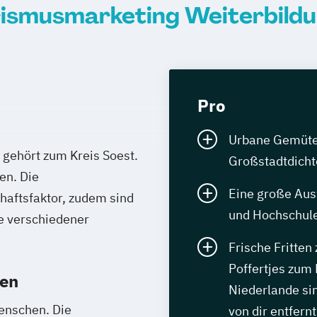
rismusmarketing Weiterbildu
Pro
Urbane Gemüter 
 gehört zum Kreis Soest.
Großstadtdicht
en. Die
Eine große Aus
chaftsfaktor, zudem sind
und Hochschule
be verschiedener
Frische Fritten
Poffertjes zum 
ren
Niederlande sin
enschen. Die
von dir entfernt