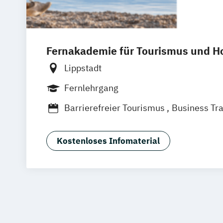
Fernakademie für Tourismus und Ho
Lippstadt
Fernlehrgang
Barrierefreier Tourismus
Business Tr
Destinationsmanagement
Kreatives Eventmanagement
Kreuzfah
Kostenloses Infomaterial
Krisen- und Beschwerdemanagement
Management von Freizeitanlagen und E
Personalmanagement
Reiseleitung
Social Media Manager:in
Spa- und Wellnessmanagement
Tourismusmanagement