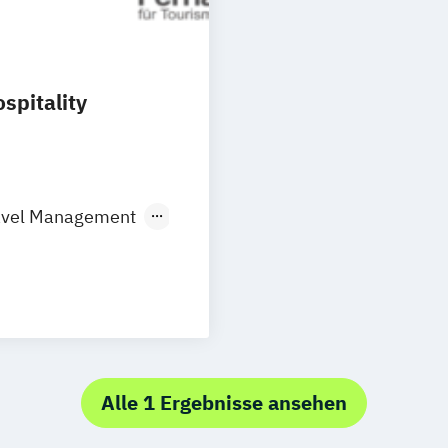
spitality
avel Management
rt-Experte:in
rlebniswelten
Alle 1 Ergebnisse ansehen