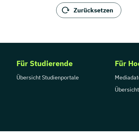
Weiterbildung
Zurücksetzen
Servicekaufmann im
Luftverkehr Ausbildung (IHK)
Tourismuskaufmann
Ausbildung (IHK)
Tourismusmanagement
Weiterbildung
Tourismusmarketing
Für Studierende
Für Ho
Weiterbildung
Übersicht Studienportale
Mediadat
Übersicht