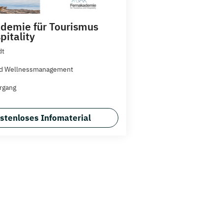
demie für Tourismus
pitality
dt
nd Wellnessmanagement
rgang
stenloses Infomaterial