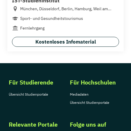
IST-Studieninstitut
München, Düsseldorf, Berlin, Hamburg, Weil am...
Sport- und Gesundheitstourismus
Fernlehrgang
Kostenloses Infomaterial
Für Studierende
Für Hochschulen
Übersicht Studienportale
Mediadaten
Übersicht Studienportale
Relevante Portale
Folge uns auf