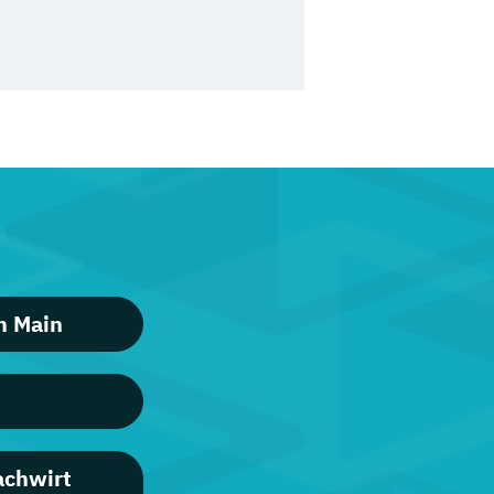
m Main
achwirt