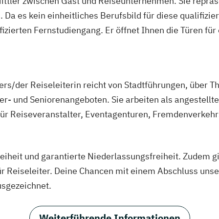
 Mittler zwischen Gast und Reiseunternehmen. Sie repr
a es kein einheitliches Berufsbild für diese qualifizierte
ifizierten Fernstudiengang. Er öffnet Ihnen die Türen für
ers/der Reiseleiterin reicht von Stadtführungen, über 
er- und Seniorenangeboten. Sie arbeiten als angestellter
 für Reiseveranstalter, Eventagenturen, Fremdenverkeh
reiheit und garantierte Niederlassungsfreiheit. Zudem g
r Reiseleiter. Deine Chancen mit einem Abschluss unser
usgezeichnet.
Weiterführende Informationen