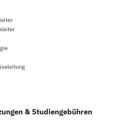
eiter
leiter
ogie
iseleitung
zungen & Studiengebühren