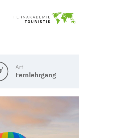
Art
Fernlehrgang