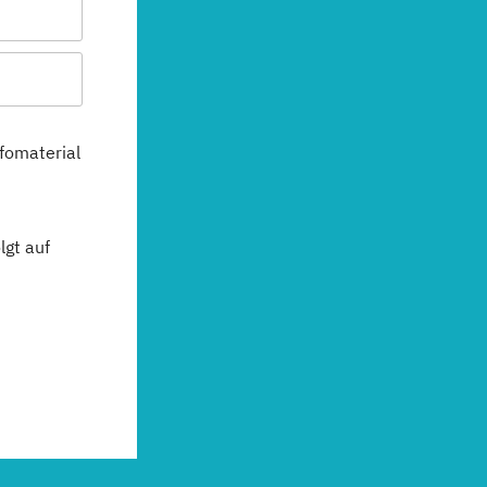
fomaterial
gt auf