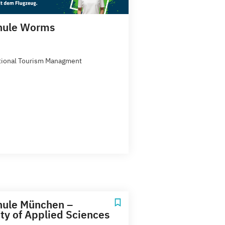
hule Worms
tional Tourism Managment
hule München –
ity of Applied Sciences