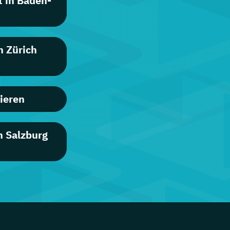
 in Baden-
n Zürich
ieren
n Salzburg