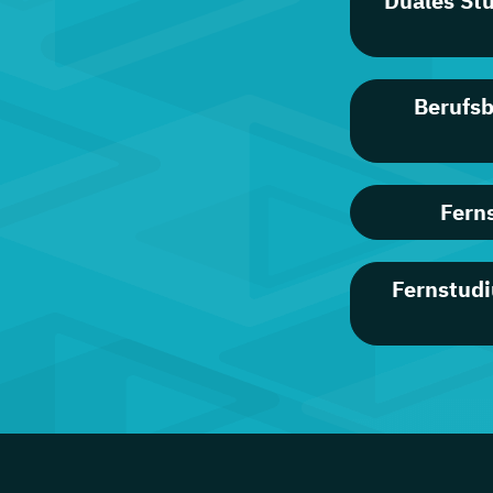
Duales St
Berufsb
Fern
Fernstudi