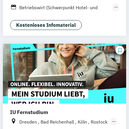
Stuttgart
Ellwangen
Zell
Leipzig
Betriebswirt (Schwerpunkt Hotel- und
Mannheim
Wertheim
Wien
Tourismusmanagement)
Frankfurt am Main
Hamm
Zürich
Fürth
Betriebswirtschaft und Hotelmanagement
Kostenloses Infomaterial
IU Fernstudium
Dresden
Bad Reichenhall
Köln
Rostock