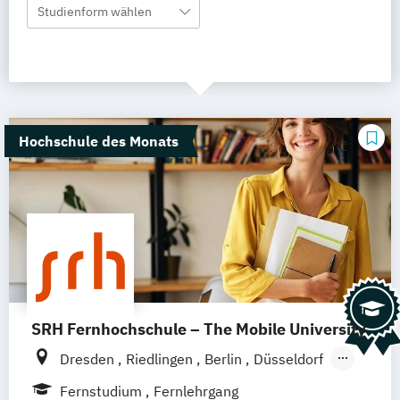
Studienform wählen
Hochschule des Monats
SRH Fernhochschule – The Mobile University
Dresden
Riedlingen
Berlin
Düsseldorf
Hamburg
Hannover
Köln
München
Fernstudium
Fernlehrgang