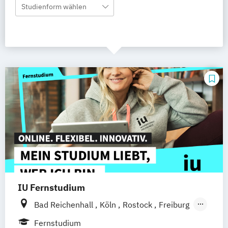
Studienform wählen
IU Fernstudium
Bad Reichenhall
Köln
Rostock
Freiburg
Kiel
Frankfurt am Main
Stuttgart
Fernstudium