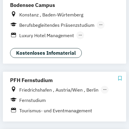
Bodensee Campus
Konstanz
Baden-Würtemberg
Berufsbegleitendes Präsenzstudium
Duales Studium
Luxury Hotel Management
Outdoor- und Tourismusmanagement
Kostenloses Infomaterial
PFH Fernstudium
Friedrichshafen
Austria/Wien
Berlin
Bielefeld
Bremen
Dortmund
Fernstudium
Düsseldorf/Ratingen
Erfurt
Freiburg
Tourismus- und Eventmanagement
Göttingen
Hamburg
Hannover
Kaiserslautern/Kusel
Kiel
Leipzig