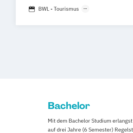
Campus Friedrichshafen
BWL - Tourismus
Hotellerie und Gastronomie / Destinati
Kurortemanagement
BWL - Tourismus
Hotellerie und Gastronomie / Freizeitw
BWL - Tourismus
Hotellerie und Gastronomie / Hotel- un
Gastronomiemanagement
BWL - Tourismus
Hotellerie und Gastronomie / Reisever
Reisevertrieb
Bachelor
Mit dem Bachelor Studium erlangst 
auf drei Jahre (6 Semester) Regel