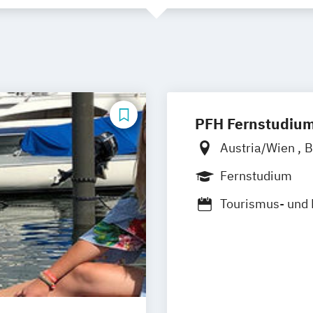
PFH Fernstudiu
Austria/Wien
B
Düsseldorf/Rat
Fernstudium
Friedrichshafen
Tourismus- und
Kaiserslautern/
Ludwigshafen/D
Online-Fernstu
Köln
Offenbach
Schwarzheide/O