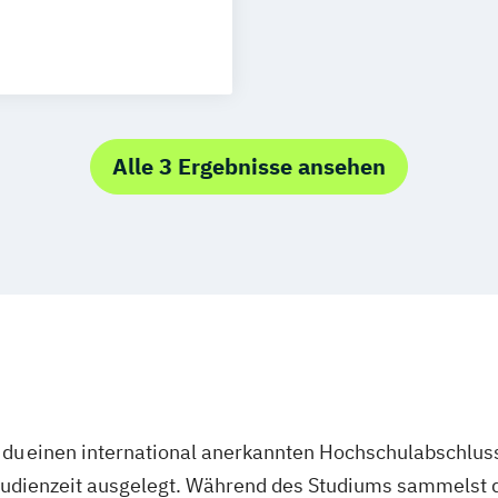
ons- und
irtschaft
Alle 3 Ergebnisse ansehen
d
kehr und
du einen international anerkannten Hochschulabschluss
studienzeit ausgelegt. Während des Studiums sammelst 