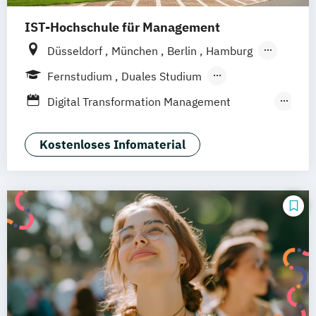
IST-Hochschule für Management
Düsseldorf
München
Berlin
Hamburg
Weil am Rhein
Frankfurt am Main
Essen
Fernstudium
Duales Studium
Stuttgart
Jena
Innsbruck
Linz
Fernlehrgang
Digital Transformation Management
(Schwerpunkt Tourismus- und
Hotelmanagement)
Kostenloses Infomaterial
Hospitality Controlling & Hotel Asset
Management
Hotel- und Tourismusmarketing
Hotelmarketing
Hotelökonom
Housekeeping Management
Revenue Management
Tourism Consulting
Tourismus Management