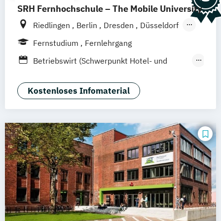
SRH Fernhochschule – The Mobile University
Riedlingen
Berlin
Dresden
Düsseldorf
Hamburg
Hannover
Köln
München
Fernstudium
Fernlehrgang
Stuttgart
Ellwangen
Zell
Leipzig
Betriebswirt (Schwerpunkt Hotel- und
Mannheim
Wertheim
Wien
Tourismusmanagement)
Frankfurt am Main
Hamm
Zürich
Fürth
Betriebswirtschaft und Hotelmanagement
Kostenloses Infomaterial