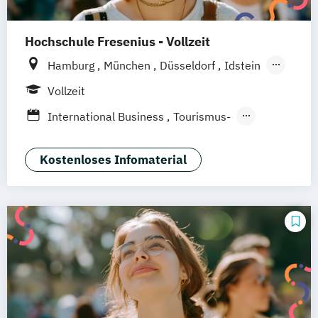
Tourismusökonom (FH)
Hochschule Fresenius - Vollzeit
Hamburg
München
Düsseldorf
Idstein
Berlin
Frankfurt am Main
Köln
Vollzeit
Heidelberg
Wiesbaden
Wolfenbüttel
International Business
Tourismus-
Braunschweig
Erfurt
Hotel- und Eventmanagement
Kostenloses Infomaterial