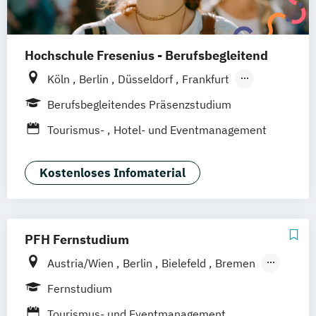
Hochschule Fresenius - Berufsbegleitend
Köln
Berlin
Düsseldorf
Frankfurt
Hamburg
Idstein
München
Wiesbaden
Berufsbegleitendes Präsenzstudium
Online-Campus
Osnabrück
Oldenburg
Tourismus-
Hotel- und Eventmanagement
Hannover
Dortmund
Erfurt
Stuttgart
Braunschweig
Kostenloses Infomaterial
PFH Fernstudium
Austria/Wien
Berlin
Bielefeld
Bremen
Dortmund
Düsseldorf/Ratingen
Erfurt
Fernstudium
Freiburg
Friedrichshafen
Göttingen
Tourismus- und Eventmanagement