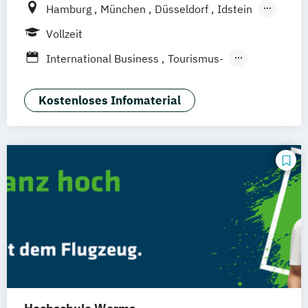
Hamburg
München
Düsseldorf
Idstein
Berlin
Frankfurt am Main
Köln
Vollzeit
Heidelberg
Wiesbaden
Wolfenbüttel
International Business
Tourismus-
Braunschweig
Erfurt
Hotel- und Eventmanagement
Kostenloses Infomaterial