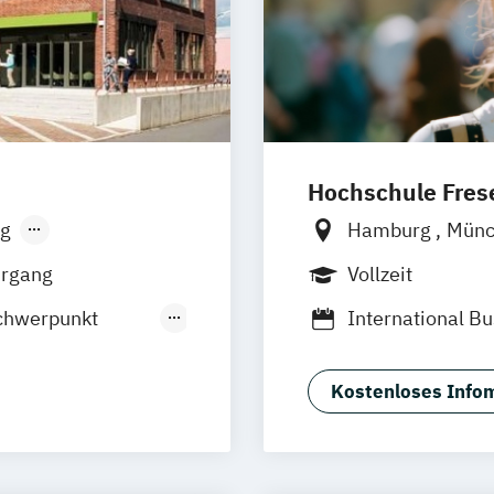
Hochschule Frese
g
Hamburg
Mün
sen
Stuttgart
Frankfurt am M
hrgang
Vollzeit
Wolfenbüttel
B
chwerpunkt
International B
Hotel- und Eve
 Management
Kostenloses Infom
marketing
ment
lting