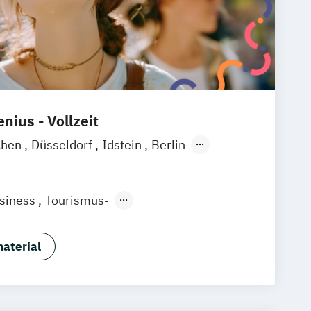
nius - Vollzeit
chen
Düsseldorf
Idstein
Berlin
ain
Köln
Heidelberg
Wiesbaden
raunschweig
Erfurt
usiness
Tourismus-
ntmanagement
aterial