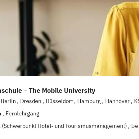
schule – The Mobile University
Berlin
Dresden
Düsseldorf
Hamburg
Hannover
K
g
Mannheim
Wertheim
Wien
Frankfurt am Main
H
m
Fernlehrgang
t (Schwerpunkt Hotel- und Tourismusmanagement)
Be