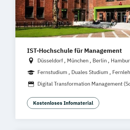
IST-Hochschule für Management
Düsseldorf
München
Berlin
Hambur
Weil am Rhein
Frankfurt am Main
Es
Fernstudium
Duales Studium
Fernle
Jena
Innsbruck
Linz
Digital Transformation Management (S
Tourismus- und Hotelmanagement)
Hospitality Controlling & Hotel Asset
Kostenloses Infomaterial
Hotel- und Tourismusmarketing
Hotel
Hotelökonom
Housekeeping Manage
Revenue Management
Tourism Consu