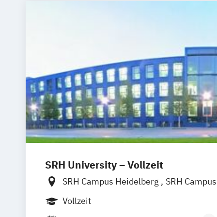
Tourismus Management
Tourismusök
SRH University – Vollzeit
SRH Campus Heidelberg
SRH Campus 
SRH Campus Bremen
SRH Campus B
Vollzeit
SRH Campus Dresden
SRH Campus Dü