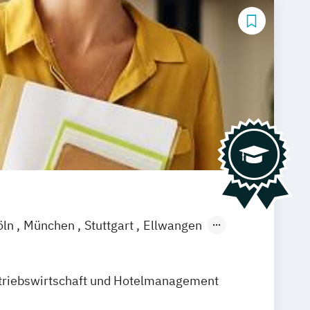
öln
München
Stuttgart
Ellwangen
amm
Zürich
Fürth
triebswirtschaft und Hotelmanagement