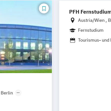
onom (FH)
PFH Fernstudiu
Austria/Wien
B
Düsseldorf/Rat
Fernstudium
Friedrichshafen
Tourismus- und
Kaiserslautern/
Ludwigshafen/D
Online-Fernstu
Köln
Offenbach
Schwarzheide/O
Berlin
onn
sseldorf