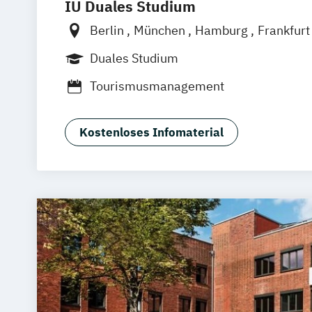
IU Duales Studium
Berlin
München
Hamburg
Frankfur
Düsseldorf
Bremen
Erfurt
Nürnber
Duales Studium
Dortmund
Mannheim
Leipzig
Onlin
Tourismusmanagement
Augsburg
Bielefeld
Braunschweig
D
Duisburg
Karlsruhe
Köln
Mainz
Mü
Aachen
deutschlandweit
Bonn
Kostenloses Infomaterial