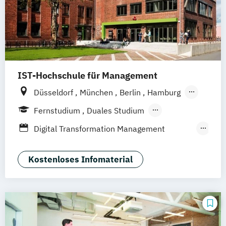
IST-Hochschule für Management
Düsseldorf
München
Berlin
Hamburg
Weil am Rhein
Frankfurt am Main
Essen
Fernstudium
Duales Studium
Stuttgart
Jena
Innsbruck
Linz
Fernlehrgang
Digital Transformation Management
(Schwerpunkt Tourismus- und
Hotelmanagement)
Kostenloses Infomaterial
Hospitality Controlling & Hotel Asset
Management
Hotel- und Tourismusmarketing
Hotelmarketing
Hotelökonom