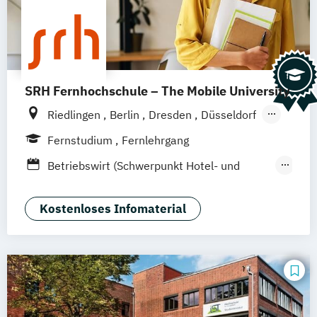
SRH Fernhochschule – The Mobile University
Riedlingen
Berlin
Dresden
Düsseldorf
Hamburg
Hannover
Köln
München
Fernstudium
Fernlehrgang
Stuttgart
Ellwangen
Zell
Leipzig
Betriebswirt (Schwerpunkt Hotel- und
Mannheim
Wertheim
Wien
Tourismusmanagement)
Frankfurt am Main
Hamm
Zürich
Fürth
Betriebswirtschaft und Hotelmanagement
Kostenloses Infomaterial