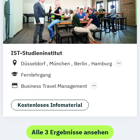
Housekeeping Management
Revenue Management
Tourism Consulting
Tourismus Management
Tourismusökonom (FH)
IST-Studieninstitut
Düsseldorf
München
Berlin
Hamburg
Weil am Rhein
Fernlehrgang
Business Travel Management
Destinationsmanagement
F&B Manager:in
Kostenloses Infomaterial
Geprüfte:r Tourismusfachwirt:in (IHK)
Human Ressources in der Hotellerie
Nachhaltiger Tourismus
Alle 3 Ergebnisse ansehen
Sport- und Gesundheitstourismus