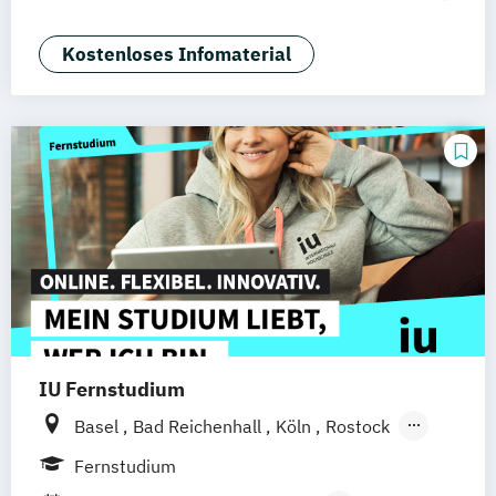
Mannheim
Wertheim
Wien
Tourismusmanagement)
Frankfurt am Main
Hamm
Zürich
Fürth
Betriebswirtschaft und Hotelmanagement
Kostenloses Infomaterial
IU Fernstudium
Basel
Bad Reichenhall
Köln
Rostock
Freiburg
Kiel
Frankfurt am Main
Fernstudium
Stuttgart
Dresden
Aachen
Bielefeld