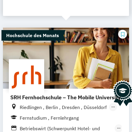
Hochschule des Monats
SRH Fernhochschule – The Mobile University
Riedlingen
Berlin
Dresden
Düsseldorf
Hamburg
Hannover
Köln
München
Fernstudium
Fernlehrgang
Stuttgart
Ellwangen
Zell
Leipzig
Betriebswirt (Schwerpunkt Hotel- und