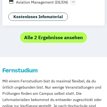
Aviation Management (DE/EN)
Deggendorf
Karlsruhe
Kassel
Betriebswirtschaftslehre
Oberhausen
Offenbach
Saarbrücken
General Management
Kostenloses Infomaterial
Neu-Ulm
Graz
Innsbruck
Wien
Zürich
Tourismusmanagement
Augsburg
Freising
Friedrichshafen
Klagenfurt
Magdeburg
Münster
Trier
Alle 2 Ergebnisse ansehen
Würzburg
Chemnitz
Linz
deutschlandweit
Fernstudium
Mit einem Fernstudium bist du maximal flexibel, da du
örtlich ungebunden bist. Nur wenige Veranstaltungen und
Prüfungen finden am Campus selbst statt. Die
Lehrmaterialien bekommst du entweder zugeschickt oder
online zur Verfügung gestellt. Je nach Hochschule sind