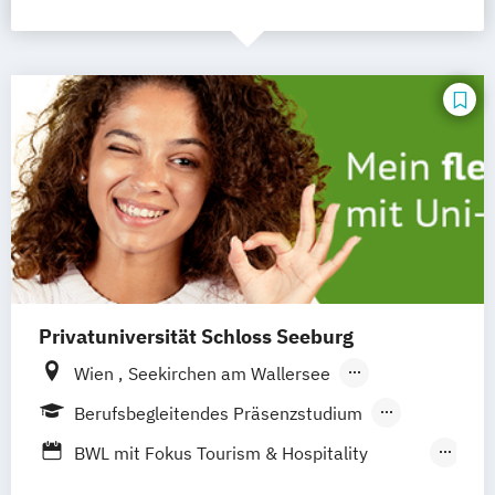
Privatuniversität Schloss Seeburg
Wien
Seekirchen am Wallersee
Innsbruck
Graz
Linz
Südtirol
online
Berufsbegleitendes Präsenzstudium
Fernstudium
Duales Studium
Vollzeit
BWL mit Fokus Tourism & Hospitality
Management