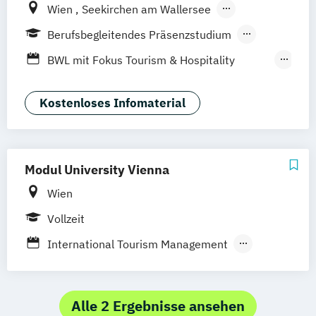
Wien
Seekirchen am Wallersee
Innsbruck
Graz
Linz
Südtirol
online
Berufsbegleitendes Präsenzstudium
Fernstudium
Duales Studium
Vollzeit
BWL mit Fokus Tourism & Hospitality
Management
MBA in General Management (120 CP)
Kostenloses Infomaterial
Master of Business Administration (60 CP)
Sport- und Eventmanagement
Modul University Vienna
Wien
Vollzeit
International Tourism Management
Tourism and Eventmanagement
Tourism
Hotel Management and Operations
Alle 2 Ergebnisse ansehen