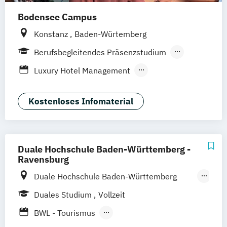
Bodensee Campus
Konstanz
Baden-Würtemberg
Berufsbegleitendes Präsenzstudium
Duales Studium
Luxury Hotel Management
Outdoor- und Tourismusmanagement
Kostenloses Infomaterial
Duale Hochschule Baden-Württemberg -
Ravensburg
Duale Hochschule Baden-Württemberg
Ravensburg
Duales Studium
Vollzeit
Duale Hochschule Baden-Württemberg
BWL - Tourismus
Ravensburg Campus Friedrichshafen