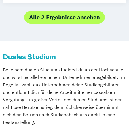
Hotellerie und Gastronomie / Destinations-
und Kurortemanagement
BWL - Tourismus
Alle 2 Ergebnisse ansehen
Hotellerie und Gastronomie /
Freizeitwirtschaft
BWL - Tourismus
Hotellerie und Gastronomie / Hotel- und
Duales Studium
Gastronomiemanagement
BWL - Tourismus
Bei einem dualen Studium studierst du an der Hochschule
Hotellerie und Gastronomie / Reiseverkehr
und wirst parallel von einem Unternehmen ausgebildet. Im
und Reisevertrieb
Regelfall zahlt das Unternehmen deine Studiengebühren
und entlohnt dich für deine Arbeit mit einer passablen
Vergütung. Ein großer Vorteil des dualen Studiums ist der
nahtlose Berufseinstieg, denn üblicherweise übernimmt
dich dein Betrieb nach Studienabschluss direkt in eine
Festanstellung.