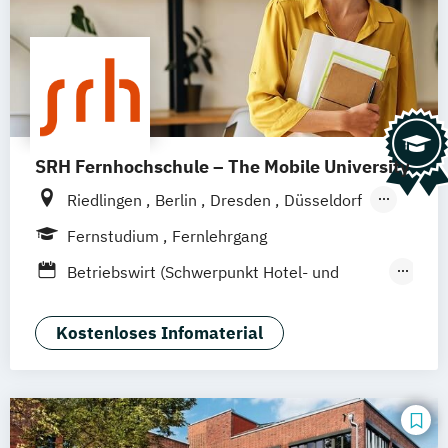
SRH Fernhochschule – The Mobile University
Riedlingen
Berlin
Dresden
Düsseldorf
Hamburg
Hannover
Köln
München
Fernstudium
Fernlehrgang
Stuttgart
Ellwangen
Zell
Leipzig
Betriebswirt (Schwerpunkt Hotel- und
Mannheim
Wertheim
Wien
Tourismusmanagement)
Frankfurt am Main
Hamm
Zürich
Fürth
Betriebswirtschaft und Hotelmanagement
Kostenloses Infomaterial