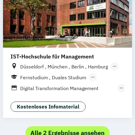
IST-Hochschule für Management
Düsseldorf
München
Berlin
Hamburg
Weil am Rhein
Frankfurt am Main
Essen
Fernstudium
Duales Studium
Stuttgart
Jena
Innsbruck
Linz
Fernlehrgang
Digital Transformation Management
(Schwerpunkt Tourismus- und
Hotelmanagement)
Kostenloses Infomaterial
Hospitality Controlling & Hotel Asset
Management
Hotel- und Tourismusmarketing
Alle 2 Ergebnisse ansehen