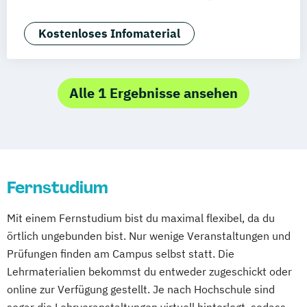
Aachen
Basel
Bielefeld
Deggendorf
Betriebswirtschaftslehre
Karlsruhe
Kassel
Oberhausen
General Management
Kostenloses Infomaterial
Offenbach
Saarbrücken
Neu-Ulm
Graz
Tourismusmanagement
Innsbruck
Wien
Zürich
Augsburg
Freising
Friedrichshafen
Klagenfurt
Alle 1 Ergebnisse ansehen
Münster
Trier
Würzburg
Chemnitz
Linz
deutschlandweit
Fernstudium
Mit einem Fernstudium bist du maximal flexibel, da du
örtlich ungebunden bist. Nur wenige Veranstaltungen und
Prüfungen finden am Campus selbst statt. Die
Lehrmaterialien bekommst du entweder zugeschickt oder
online zur Verfügung gestellt. Je nach Hochschule sind