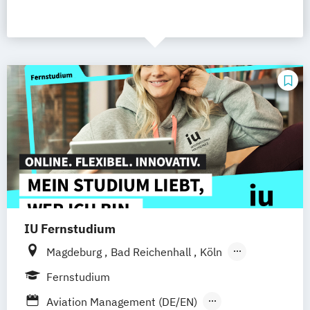
IU Fernstudium
Magdeburg
Bad Reichenhall
Köln
Rostock
Freiburg
Kiel
Fernstudium
Frankfurt am Main
Stuttgart
Dresden
Aviation Management (DE/EN)