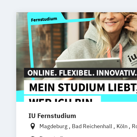
IU Fernstudium
Magdeburg
Bad Reichenhall
Köln
R
Kiel
Frankfurt am Main
Stuttgart
Dr