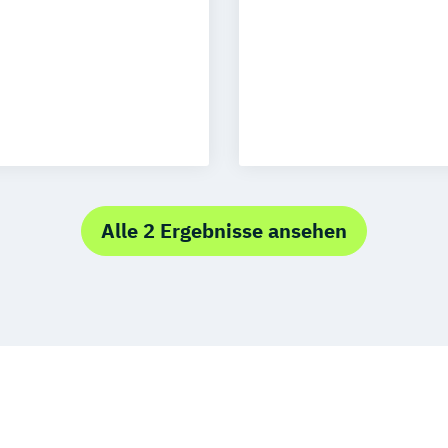
uhe
Kassel
Neu-Ulm
nagement
urg
Freising
Trier
dweit
Alle 2 Ergebnisse ansehen