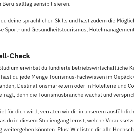
 Berufsalltag sensibilisieren.
u deine sprachlichen Skills und hast zudem die Möglichk
se Sport- und Gesundheitstourismus, Hotelmanagemen
ell-Check
dium erwirbst du fundierte betriebswirtschaftliche K
ig hast du jede Menge Tourismus-Fachwissen im Gepäck 
nden, Destinationsmarketern oder in Hotellerie und Co.
fragt, denn die Tourismusbranche wächst und versprich
el für dich wird, verraten wir dir in unserem ausführlic
was du in diesem Studiengang lernst, welche Vorausset
weitergehen könnten. Plus: Wir listen dir alle Hochschu