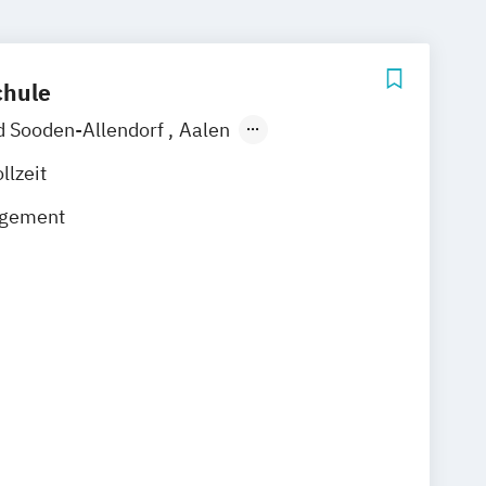
hule
d Sooden-Allendorf
Aalen
Berlin
Bonn
Friedrichshafen
llzeit
over
Heilbronn
Kassel
Leipzig
gement
nchen
Bochum
Kaiserslautern
genstauf
Dresden
Hoyerswerda
entinental / Kiel
Stein / Nürnberg
chsenstadt
Online-Campus
Heidelberg