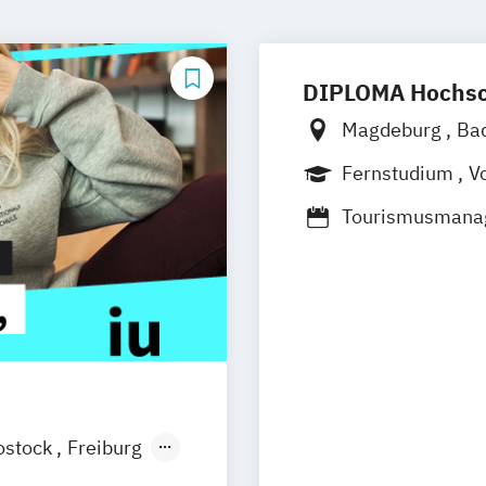
DIPLOMA Hochsc
Magdeburg
Ba
Baden-Baden
Fernstudium
Vo
Hamburg
Hann
Tourismusmana
Mannheim
Mü
Wiesbaden
Re
Ostfildern
Schw
Wuppertal
Pri
ostock
Freiburg
esden
Aachen