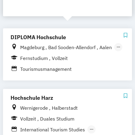
DIPLOMA Hochschule
Magdeburg
Bad Sooden-Allendorf
Aalen
Baden-Baden
Berlin
Bonn
Fernstudium
Vollzeit
Friedrichshafen
Hamburg
Hannover
Tourismusmanagement
Heilbronn
Kassel
Leipzig
Mannheim
München
Bochum
Kaiserslautern
Wiesbaden
Regenstauf
Dresden
Hochschule Harz
Hoyerswerda
Ostfildern
Schwentinental / Kiel
Stein / Nürnberg
Wernigerode
Halberstadt
Wuppertal
Prichsenstadt
Vollzeit
Duales Studium
Online-Campus
Heidelberg
International Tourism Studies