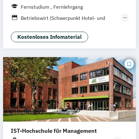
Hamburg
Hannover
Köln
München
Fernstudium
Fernlehrgang
Stuttgart
Ellwangen
Zell
Leipzig
Betriebswirt (Schwerpunkt Hotel- und
Mannheim
Wertheim
Wien
Tourismusmanagement)
Frankfurt am Main
Hamm
Zürich
Fürth
Betriebswirtschaft und Hotelmanagement
Kostenloses Infomaterial
IST-Hochschule für Management