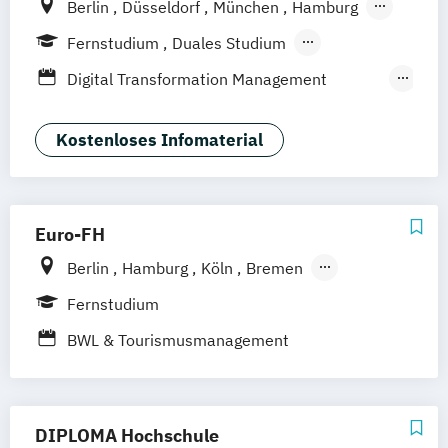
Berlin
Düsseldorf
München
Hamburg
Weil am Rhein
Frankfurt am Main
Essen
Fernstudium
Duales Studium
Stuttgart
Jena
Innsbruck
Linz
Fernlehrgang
Digital Transformation Management
(Schwerpunkt Tourismus- und
Hotelmanagement)
Kostenloses Infomaterial
Hospitality Controlling & Hotel Asset
Management
Hotel- und Tourismusmarketing
Euro-FH
Hotelmarketing
Hotelökonom
Berlin
Hamburg
Köln
Bremen
Housekeeping Management
Göttingen
Frankfurt am Main
Leipzig
Revenue Management
Fernstudium
München
Nürnberg
Stuttgart
Tourism Consulting
BWL & Tourismusmanagement
Tourismus Management
Tourismusökonom (FH)
DIPLOMA Hochschule