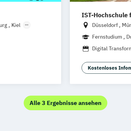
IST-Hochschule
burg
Kiel
Düsseldorf
Mü
n
Aachen
Weil am Rhein
Fernstudium
D
uhe
Kassel
Jena
Innsbruc
Digital Transf
Neu-Ulm
nagement
Tourismus- und
urg
Freising
Hospitality Con
rg
Münster
Kostenloses Infom
Hotel- und Tou
schlandweit
Hotelökonom
Revenue Mana
Tourismus Man
Alle 3 Ergebnisse ansehen