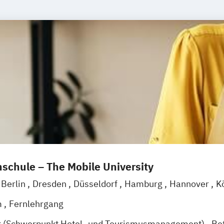
schule – The Mobile University
Berlin
Dresden
Düsseldorf
Hamburg
Hannover
K
g
Mannheim
Wertheim
Wien
Frankfurt am Main
H
m
Fernlehrgang
t (Schwerpunkt Hotel- und Tourismusmanagement)
Be