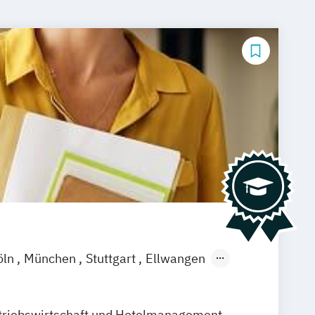
öln
München
Stuttgart
Ellwangen
amm
Zürich
Fürth
triebswirtschaft und Hotelmanagement