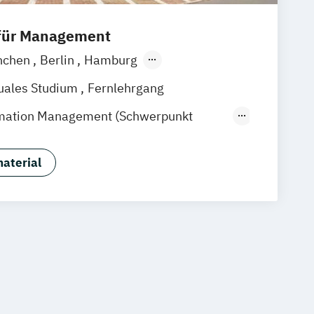
 für Management
nchen
Berlin
Hamburg
Frankfurt am Main
Essen
Stuttgart
uales Studium
Fernlehrgang
k
Linz
ormation Management (Schwerpunkt
 Hotelmanagement)
trolling & Hotel Asset Management
aterial
rismusmarketing
Hotelmarketing
Housekeeping Management
gement
Tourism Consulting
agement
Tourismusökonom (FH)