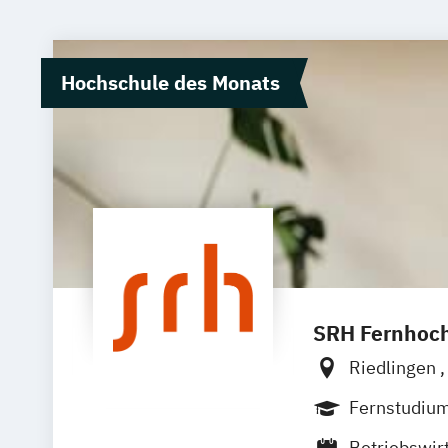
Hochschule des Monats
SRH Fernhoch
Riedlingen
Zell
Leipzi
Fernstudiu
Betriebswir