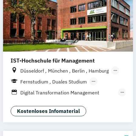
IST-Hochschule für Management
Düsseldorf
München
Berlin
Hamburg
Weil am Rhein
Frankfurt am Main
Essen
Fernstudium
Duales Studium
Stuttgart
Jena
Innsbruck
Linz
Fernlehrgang
Digital Transformation Management
(Schwerpunkt Tourismus- und
Hotelmanagement)
Kostenloses Infomaterial
Hospitality Controlling & Hotel Asset
Management
Hotel- und Tourismusmarketing