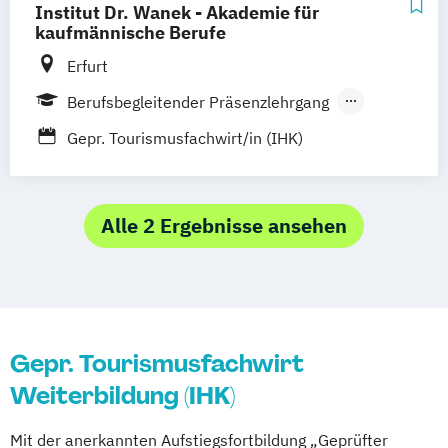
Institut Dr. Wanek - Akademie für
Hotelmarketing
Hotelökonom
kaufmännische Berufe
Housekeeping Management
Erfurt
Revenue Management
Berufsbegleitender Präsenzlehrgang
Tourism Consulting
Vollzeit
Tourismus Management
Gepr. Tourismusfachwirt/in (IHK)
Tourismusökonom (FH)
Alle 2 Ergebnisse ansehen
Gepr. Tourismusfachwirt
Weiterbildung (IHK)
Mit der anerkannten Aufstiegsfortbildung „Geprüfter