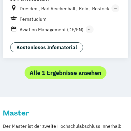
Dresden
Bad Reichenhall
Köln
Rostock
Freiburg
Kiel
Frankfurt am Main
Fernstudium
Stuttgart
Aachen
Basel
Bielefeld
Aviation Management (DE/EN)
Deggendorf
Karlsruhe
Kassel
Betriebswirtschaftslehre
Oberhausen
Offenbach
Saarbrücken
General Management
Kostenloses Infomaterial
Neu-Ulm
Graz
Innsbruck
Wien
Zürich
Tourismusmanagement
Augsburg
Freising
Friedrichshafen
Klagenfurt
Magdeburg
Münster
Trier
Alle 1 Ergebnisse ansehen
Würzburg
Chemnitz
Linz
deutschlandweit
Master
Der Master ist der zweite Hochschulabschluss innerhalb