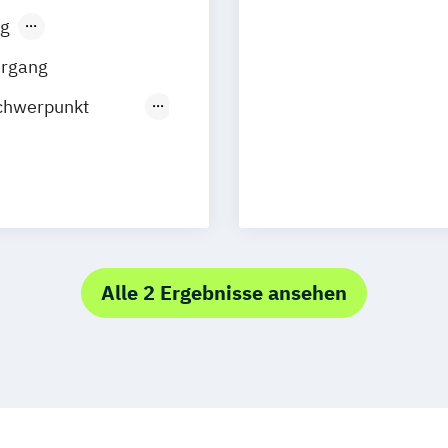
g
sen
Stuttgart
hrgang
chwerpunkt
 Management
marketing
ment
lting
onom (FH)
Alle 2 Ergebnisse ansehen