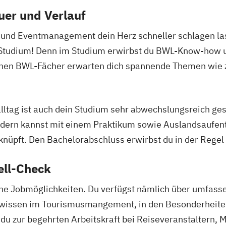
uer und Verlauf
und Eventmanagement dein Herz schneller schlagen lasse
Studium! Denn im Studium erwirbst du BWL-Know-how un
schen BWL-Fächer erwarten dich spannende Themen wie z
ltag ist auch dein Studium sehr abwechslungsreich gest
ondern kannst mit einem Praktikum sowie Auslandsaufen
knüpft. Den Bachelorabschluss erwirbst du in der Regel
ell-Check
che Jobmöglichkeiten. Du verfügst nämlich über umfas
alwissen im Tourismusmangement, in den Besonderheit
u zur begehrten Arbeitskraft bei Reiseveranstaltern, 