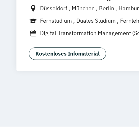
Düsseldorf
München
Berlin
Hambur
Weil am Rhein
Frankfurt am Main
Es
Fernstudium
Duales Studium
Fernle
Jena
Innsbruck
Linz
Digital Transformation Management (S
Tourismus- und Hotelmanagement)
Hospitality Controlling & Hotel Asset
Kostenloses Infomaterial
Hotel- und Tourismusmarketing
Hotel
Hotelökonom
Housekeeping Manage
Revenue Management
Tourism Consu
Tourismus Management
Tourismusök