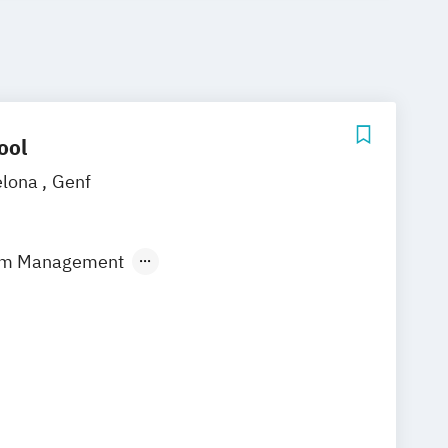
ool
elona
Genf
ism Management
isure & Tourism Management
itality Management