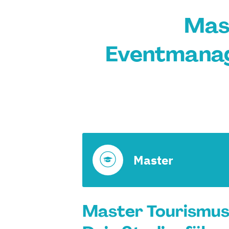
Mast
Eventmanag
Master
Master Tourismus-