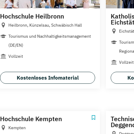
Hochschule Heilbronn
Katholi
Eichstä
Heilbronn, Künzelsau, Schwäbisch Hall
Eichstät
Tourismus und Nachhaltigkeitsmanagement
Tourism
(DE/EN)
Regiona
Vollzeit
Vollzeit
Kostenloses Infomaterial
Ko
Hochschule Kempten
Technis
Deggen
Kempten
Deggend