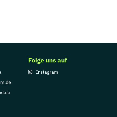
Folge uns auf
e
Instagram
um.de
nd.de