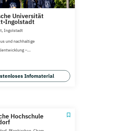
sche Universität
tt-Ingolstadt
t, Ingolstadt
us und nachhaltige
lentwicklung –...
stenloses Infomaterial
che Hochschule
dorf
orf, Pfarrkirchen, Cham