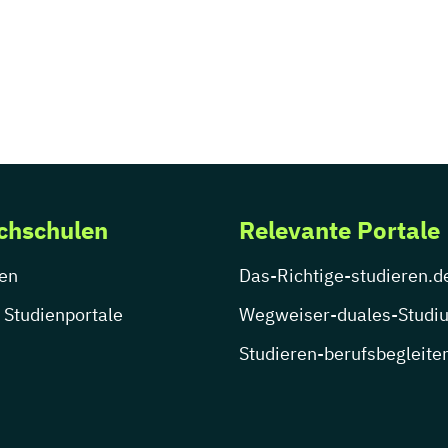
chschulen
Relevante Portale
en
Das-Richtige-studieren.d
 Studienportale
Wegweiser-duales-Studi
Studieren-berufsbegleite