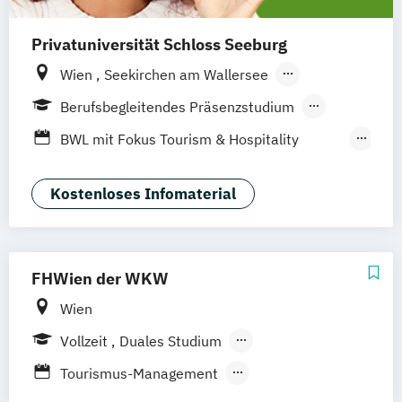
Privatuniversität Schloss Seeburg
Wien
Seekirchen am Wallersee
Innsbruck
Graz
Linz
Südtirol
online
Berufsbegleitendes Präsenzstudium
Fernstudium
Duales Studium
Vollzeit
BWL mit Fokus Tourism & Hospitality
Management
MBA in General Management (120 CP)
Kostenloses Infomaterial
Master of Business Administration (60 CP)
Sport- und Eventmanagement
FHWien der WKW
Wien
Vollzeit
Duales Studium
Berufsbegleitendes Präsenzstudium
Tourismus-Management
Urban Tourism & Visitor Economy