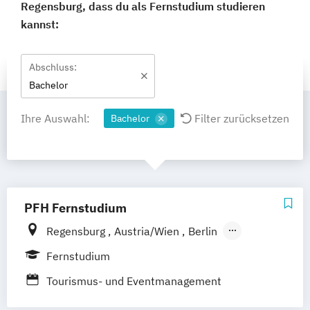
Regensburg, dass du als Fernstudium studieren
kannst:
Abschluss:
Bachelor
Ihre Auswahl:
Filter zurücksetzen
Bachelor
PFH Fernstudium
Regensburg
Austria/Wien
Berlin
Bielefeld
Bremen
Dortmund
Fernstudium
Düsseldorf/Ratingen
Erfurt
Freiburg
Tourismus- und Eventmanagement
Friedrichshafen
Göttingen
Hamburg
Hannover
Kaiserslautern/Kusel
Kiel