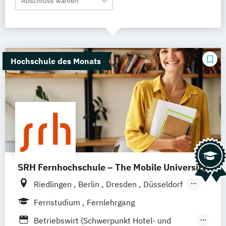
Abschluss wählen
Hochschule des Monats
SRH Fernhochschule – The Mobile University
Riedlingen
Berlin
Dresden
Düsseldorf
Hamburg
Hannover
Köln
München
Fernstudium
Fernlehrgang
Stuttgart
Ellwangen
Zell
Leipzig
Betriebswirt (Schwerpunkt Hotel- und