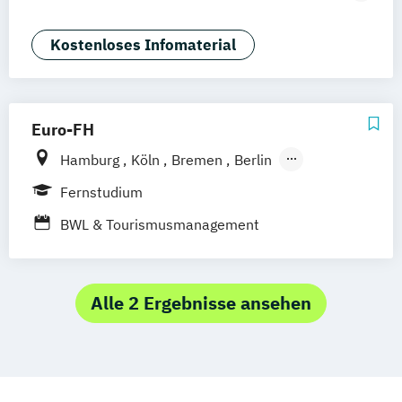
Mannheim
Wertheim
Wien
Tourismusmanagement)
Frankfurt am Main
Hamm
Zürich
Fürth
Betriebswirtschaft und Hotelmanagement
Kostenloses Infomaterial
Euro-FH
Hamburg
Köln
Bremen
Berlin
Göttingen
Frankfurt am Main
Leipzig
Fernstudium
München
Nürnberg
Stuttgart
BWL & Tourismusmanagement
Alle 2 Ergebnisse ansehen