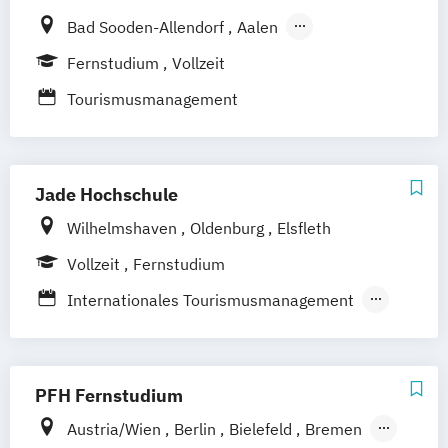
Bad Sooden-Allendorf
Aalen
Baden-Baden
Berlin
Bonn
Fernstudium
Vollzeit
Friedrichshafen
Hamburg
Hannover
Tourismusmanagement
Heilbronn
Kassel
Leipzig
Mannheim
München
Bochum
Kaiserslautern
Wiesbaden
Regenstauf
Dresden
Jade Hochschule
Hoyerswerda
Magdeburg
Ostfildern
Schwentinental / Kiel
Stein / Nürnberg
Wilhelmshaven
Oldenburg
Elsfleth
Wuppertal
Prichsenstadt
Vollzeit
Fernstudium
Online-Campus
Heidelberg
Internationales Tourismusmanagement
Tourismusmanagement
Tourismusmanagement Online
PFH Fernstudium
Austria/Wien
Berlin
Bielefeld
Bremen