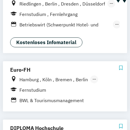
Riedlingen
Berlin
Dresden
Düsseldorf
Hamburg
Hannover
Köln
München
Fernstudium
Fernlehrgang
Stuttgart
Ellwangen
Zell
Leipzig
Betriebswirt (Schwerpunkt Hotel- und
Mannheim
Wertheim
Wien
Tourismusmanagement)
Frankfurt am Main
Hamm
Zürich
Fürth
Betriebswirtschaft und Hotelmanagement
Kostenloses Infomaterial
Euro-FH
Hamburg
Köln
Bremen
Berlin
Göttingen
Frankfurt am Main
Leipzig
Fernstudium
München
Nürnberg
Stuttgart
BWL & Tourismusmanagement
DIPLOMA Hochschule