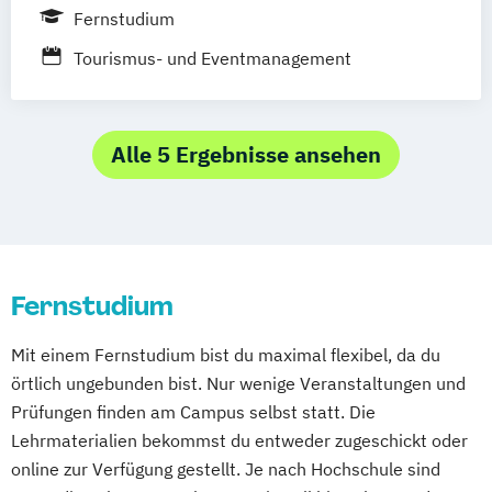
Dortmund
Düsseldorf/Ratingen
Erfurt
Fernstudium
Freiburg
Friedrichshafen
Göttingen
Tourismus- und Eventmanagement
Hamburg
Hannover
Kaiserslautern/Kusel
Kiel
Leipzig
Ludwigshafen/Diez
München
Nürnberg
Alle 5 Ergebnisse ansehen
Online-Fernstudium
Regensburg
Stade
Stuttgart
Köln
Offenbach bei Frankfurt am Main
Schwarzheide/Oberspreewald-Lausitz bei
Dresden
Fernstudium
Mit einem Fernstudium bist du maximal flexibel, da du
örtlich ungebunden bist. Nur wenige Veranstaltungen und
Prüfungen finden am Campus selbst statt. Die
Lehrmaterialien bekommst du entweder zugeschickt oder
online zur Verfügung gestellt. Je nach Hochschule sind