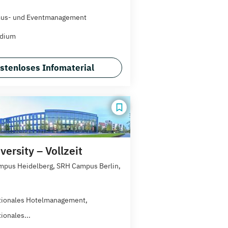
mus- und Eventmanagement
udium
stenloses Infomaterial
ersity – Vollzeit
pus Heidelberg, SRH Campus Berlin,
tionales Hotelmanagement,
ionales...