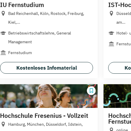
IU Fernstudium
IST-Hoc
Bad Reichenhall, Köln, Rostock, Freiburg,
Düsseld
Kiel,...
am...
Betriebswirtschaftslehre, General
Hotel- 
Management
Fernst
Fernstudium
Kostenloses Infomaterial
Ko
Hochschule Fresenius - Vollzeit
Hochsch
Fernst
Hamburg, München, Düsseldorf, Idstein,
online