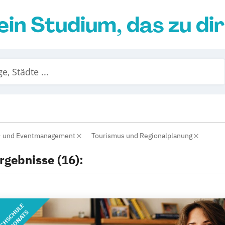
ein Studium, das zu di
l- und Eventmanagement
Tourismus und Regionalplanung
rgebnisse (16):
CHSCHULE
DES MONATS